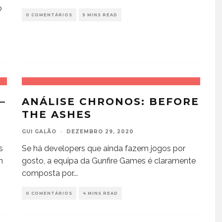
o
0 COMENTÁRIOS
5 MINS READ
–
ANÁLISE CHRONOS: BEFORE
THE ASHES
GUI GALÃO
·
DEZEMBRO 29, 2020
s
Se há developers que ainda fazem jogos por
n
gosto, a equipa da Gunfire Games é claramente
composta por
...
0 COMENTÁRIOS
4 MINS READ