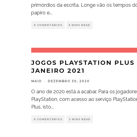
primórdios da escrita. Longe vão os tempos d
papiro e
...
0 COMENTÁRIOS
5 MINS READ
JOGOS PLAYSTATION PLUS 
JANEIRO 2021
MAIO
·
DEZEMBRO 30, 2020
O ano de 2020 está a acabar. Para os jogadore
PlayStation, com acesso ao serviço PlayStatio
Plus, isto
...
0 COMENTÁRIOS
2 MINS READ