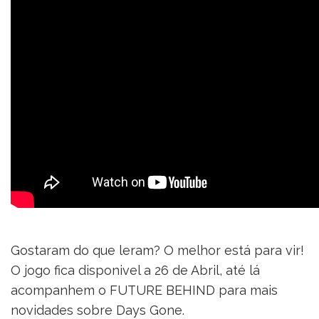
Gostaram do que leram? O melhor está para vir!
O jogo fica disponivel a 26 de Abril, até lá
acompanhem o FUTURE BEHIND para mais
novidades sobre Days Gone.