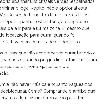
tório apanhar uns cristais verdes (espalhados
minar o jogo. Repito, não é opcional esta
ária (e sendo honesto, dá-nos certos itens
depois apanhar estes itens, é obrigatório
ais para ir para a última zona. E mesmo que
de localização para outra, quando foi
me faltava mais de metade do depósito.
s outras que vão acontecendo durante todo o
, não nos deixando progredir diretamente para
r um passo primeiro, quase sempre
ação.
hum é não haver música enquanto vagueamos
 a desbloquear. Como? Comprando o amiibo que
recisamos de mais uma transação para ter