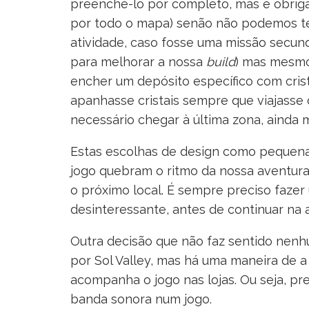
preenche-lo por completo, mas é obriga
por todo o mapa) senão não podemos ter
atividade, caso fosse uma missão secund
para melhorar a nossa
build
) mas mesmo 
encher um depósito específico com crist
apanhasse cristais sempre que viajasse 
necessário chegar à última zona, ainda 
Estas escolhas de design como pequena
jogo quebram o ritmo da nossa aventura
o próximo local. É sempre preciso faze
desinteressante, antes de continuar na 
Outra decisão que não faz sentido nen
por Sol Valley, mas há uma maneira de
acompanha o jogo nas lojas. Ou seja, p
banda sonora num jogo.