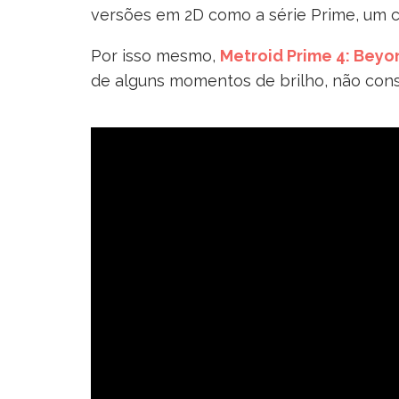
versões em 2D como a série Prime, um c
Por isso mesmo,
Metroid Prime 4: Beyo
de alguns momentos de brilho, não con