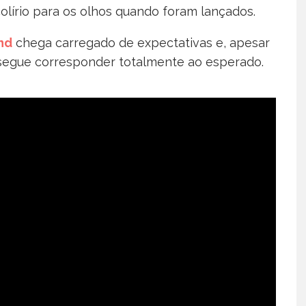
olírio para os olhos quando foram lançados.
nd
chega carregado de expectativas e, apesar
segue corresponder totalmente ao esperado.