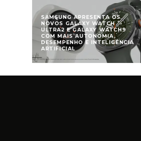
SAMSUNG APRESENTA OS
NOVOS GALAXY WATCH
ULTRA2 E GALAXY WATCH9
COM MAIS AUTONOMIA,
VERÃO
DESEMPENHO E INTELIGÊNCIA
ATION
ARTIFICIAL