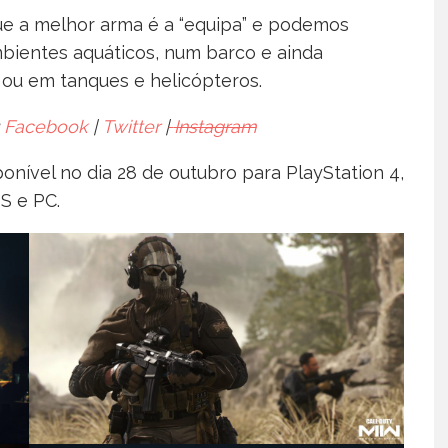
r que a melhor arma é a “equipa” e podemos
ientes aquáticos, num barco e ainda
ou em tanques e helicópteros.
Facebook
|
Twitter
|
Instagram
ponível no dia 28 de outubro para PlayStation 4,
 S e PC.