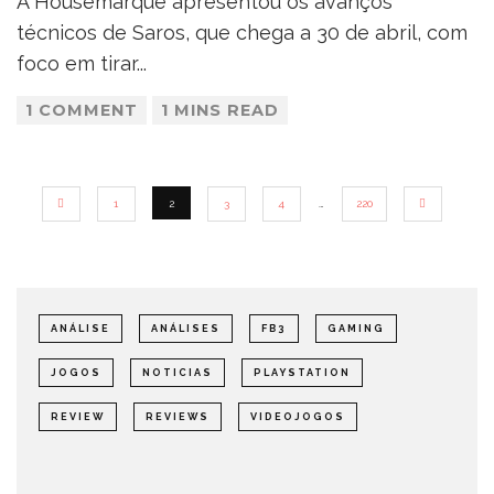
A Housemarque apresentou os avanços
técnicos de Saros, que chega a 30 de abril, com
foco em tirar
...
1 COMMENT
1 MINS READ
1
2
3
4
…
220
ANÁLISE
ANÁLISES
FB3
GAMING
JOGOS
NOTICIAS
PLAYSTATION
REVIEW
REVIEWS
VIDEOJOGOS