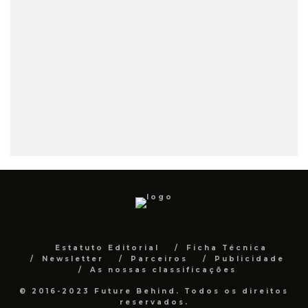
Estatuto Editorial
Ficha Técnica
Newsletter
Parceiros
Publicidade
As nossas classificações
© 2016-2023 Future Behind. Todos os direitos
reservados.