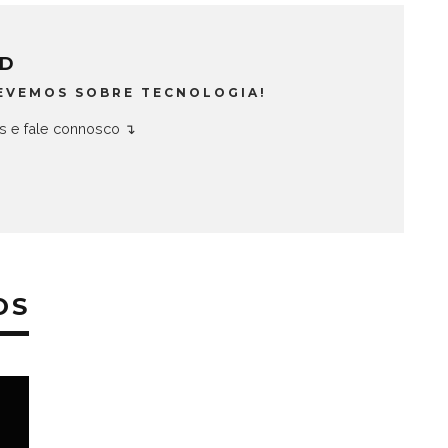
ND
EVEMOS SOBRE TECNOLOGIA!
is e fale connosco ↴
OS