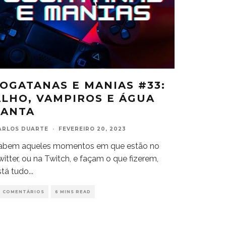
JOGATANAS E MANIAS #33:
ALHO, VAMPIROS E ÁGUA
SANTA
ARLOS DUARTE
·
FEVEREIRO 20, 2023
abem aqueles momentos em que estão no
witter, ou na Twitch, e façam o que fizerem,
stá tudo
...
0 COMENTÁRIOS
6 MINS READ