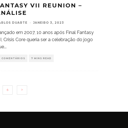
FANTASY VII REUNION –
ANÁLISE
ARLOS DUARTE
·
JANEIRO 3, 2023
ançado em 2007, 10 anos após Final Fantasy
II, Crisis Core queria ser a celebração do jogo
ue
...
0 COMENTÁRIOS
7 MINS READ
6