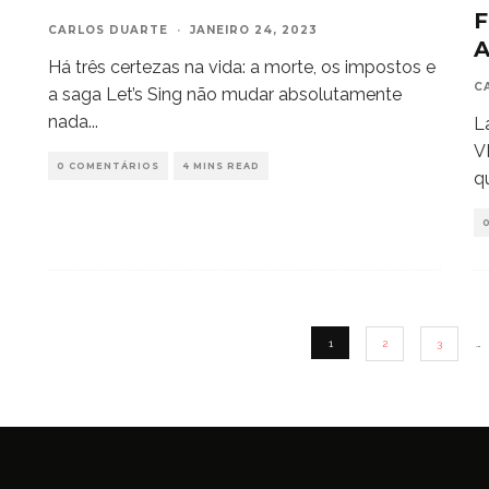
CARLOS DUARTE
·
JANEIRO 24, 2023
Há três certezas na vida: a morte, os impostos e
C
a saga Let’s Sing não mudar absolutamente
nada
...
L
V
0 COMENTÁRIOS
4 MINS READ
q
1
2
3
…