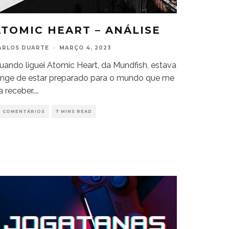
ATOMIC HEART – ANÁLISE
ARLOS DUARTE
·
MARÇO 4, 2023
uando liguei Atomic Heart, da Mundfish, estava
onge de estar preparado para o mundo que me
ia receber.
...
0 COMENTÁRIOS
7 MINS READ