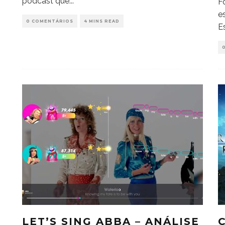
podcast que
...
F
e
0 COMENTÁRIOS
4 MINS READ
E
LET’S SING ABBA – ANÁLISE
C