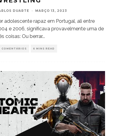
WRESTLING
ARLOS DUARTE
·
MARÇO 13, 2023
er adolescente rapaz em Portugal, ali entre
004 e 2006, significava provavelmente uma de
ês coisas: Ou berrar
...
0 COMENTÁRIOS
6 MINS READ