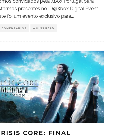
omos convidados pela Xbox Portugal para
starmos presentes no ID@Xbox Digital Event.
ste foi um evento exclusivo para
...
0 COMENTÁRIOS
4 MINS READ
RISIS CORE: FINAL