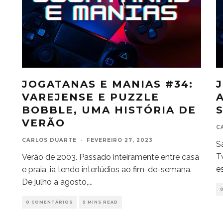
JOGATANAS E MANIAS #34:
VAREJENSE E PUZZLE
BOBBLE, UMA HISTÓRIA DE
VERÃO
C
CARLOS DUARTE
·
FEVEREIRO 27, 2023
S
T
Verão de 2003. Passado inteiramente entre casa
e
e praia, ia tendo interlúdios ao fim-de-semana.
De julho a agosto,
...
0 COMENTÁRIOS
5 MINS READ