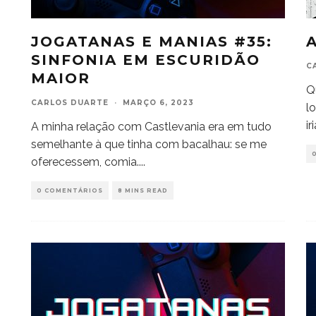
JOGATANAS E MANIAS #35:
SINFONIA EM ESCURIDÃO
C
MAIOR
Q
CARLOS DUARTE
·
MARÇO 6, 2023
l
ir
A minha relação com Castlevania era em tudo
semelhante à que tinha com bacalhau: se me
oferecessem, comia.
...
0 COMENTÁRIOS
8 MINS READ