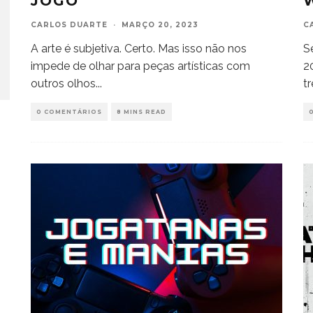
JOGO
CARLOS DUARTE
·
MARÇO 20, 2023
C
A arte é subjetiva. Certo. Mas isso não nos
S
impede de olhar para peças artísticas com
2
outros olhos
...
tr
0 COMENTÁRIOS
8 MINS READ